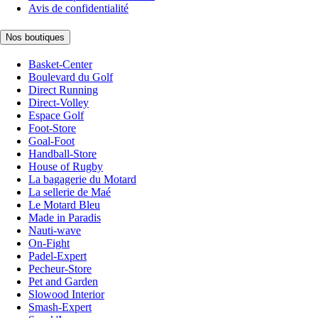
Avis de confidentialité
Nos boutiques
Basket-Center
Boulevard du Golf
Direct Running
Direct-Volley
Espace Golf
Foot-Store
Goal-Foot
Handball-Store
House of Rugby
La bagagerie du Motard
La sellerie de Maé
Le Motard Bleu
Made in Paradis
Nauti-wave
On-Fight
Padel-Expert
Pecheur-Store
Pet and Garden
Slowood Interior
Smash-Expert