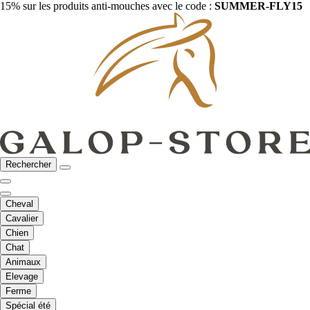
15% sur les produits anti-mouches avec le code :
SUMMER-FLY15
Rechercher
Cheval
Cavalier
Chien
Chat
Animaux
Elevage
Ferme
Spécial été