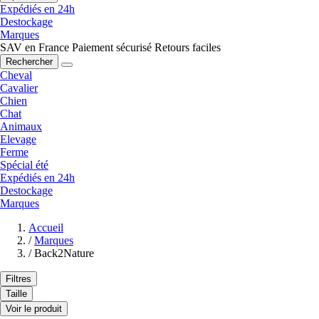
Expédiés en 24h
Destockage
Marques
SAV en France
Paiement sécurisé
Retours faciles
Rechercher
Cheval
Cavalier
Chien
Chat
Animaux
Elevage
Ferme
Spécial été
Expédiés en 24h
Destockage
Marques
Accueil
/
Marques
/
Back2Nature
Filtres
Taille
Voir le produit