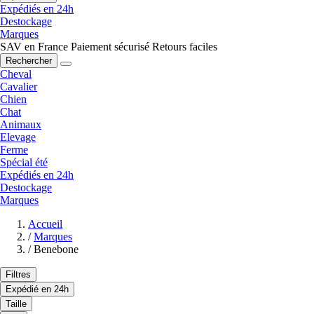
Expédiés en 24h
Destockage
Marques
SAV en France
Paiement sécurisé
Retours faciles
Rechercher
Cheval
Cavalier
Chien
Chat
Animaux
Elevage
Ferme
Spécial été
Expédiés en 24h
Destockage
Marques
Accueil
/
Marques
/
Benebone
Filtres
Expédié en 24h
Taille