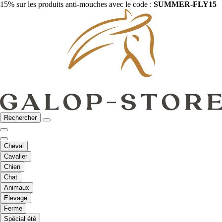
15% sur les produits anti-mouches avec le code :
SUMMER-FLY15
Rechercher
Cheval
Cavalier
Chien
Chat
Animaux
Elevage
Ferme
Spécial été