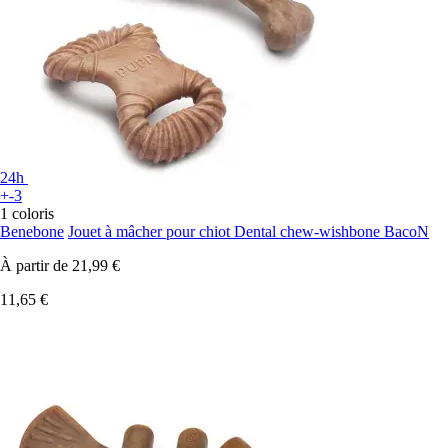
24h
+-3
1 coloris
Benebone
Jouet à mâcher pour chiot Dental chew-wishbone BacoN
À partir de
21,99 €
11,65 €