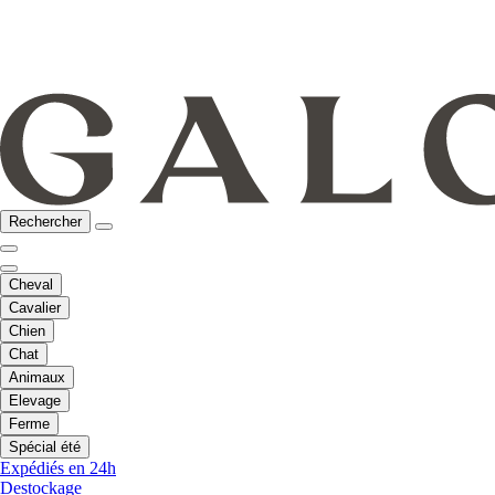
Rechercher
Cheval
Cavalier
Chien
Chat
Animaux
Elevage
Ferme
Spécial été
Expédiés en 24h
Destockage