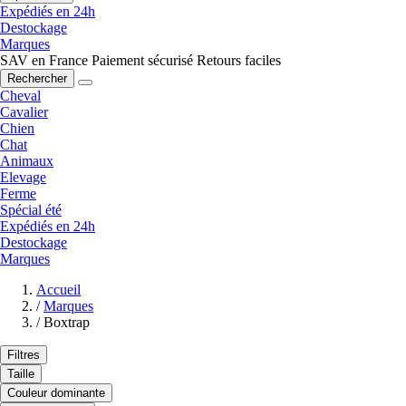
Expédiés en 24h
Destockage
Marques
SAV en France
Paiement sécurisé
Retours faciles
Rechercher
Cheval
Cavalier
Chien
Chat
Animaux
Elevage
Ferme
Spécial été
Expédiés en 24h
Destockage
Marques
Accueil
/
Marques
/
Boxtrap
Filtres
Taille
Couleur dominante