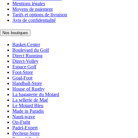
Mentions légales
Moyens de paiement
Tarifs et options de livraison
Avis de confidentialité
Nos boutiques
Basket-Center
Boulevard du Golf
Direct Running
Direct-Volley
Espace Golf
Foot-Store
Goal-Foot
Handball-Store
House of Rugby
La bagagerie du Motard
La sellerie de Maé
Le Motard Bleu
Made in Paradis
Nauti-wave
On-Fight
Padel-Expert
Pecheur-Store