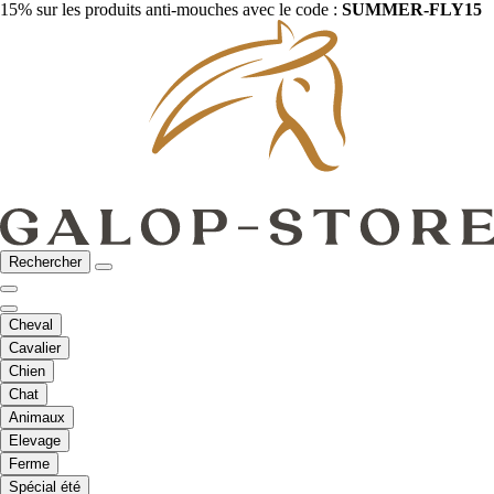
15% sur les produits anti-mouches avec le code :
SUMMER-FLY15
Rechercher
Cheval
Cavalier
Chien
Chat
Animaux
Elevage
Ferme
Spécial été