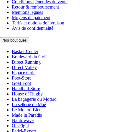
Conditions générales de vente
Retour & remboursement
Mentions légales
Moyens de paiement
Tarifs et options de livraison
Avis de confidentialité
Nos boutiques
Basket-Center
Boulevard du Golf
Direct Running
Direct-Volley
Espace Golf
Foot-Store
Goal-Foot
Handball-Store
House of Rugby
La bagagerie du Motard
La sellerie de Maé
Le Motard Bleu
Made in Paradis
Nauti-wave
On-Fight
Padel-Expert