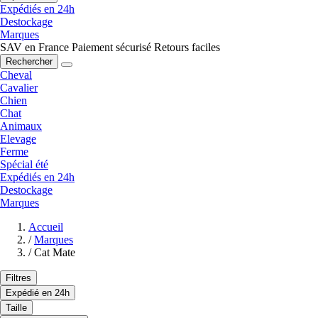
Expédiés en 24h
Destockage
Marques
SAV en France
Paiement sécurisé
Retours faciles
Rechercher
Cheval
Cavalier
Chien
Chat
Animaux
Elevage
Ferme
Spécial été
Expédiés en 24h
Destockage
Marques
Accueil
/
Marques
/
Cat Mate
Filtres
Expédié en 24h
Taille