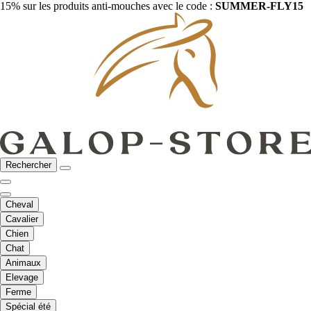
15% sur les produits anti-mouches avec le code :
SUMMER-FLY15
Rechercher
Cheval
Cavalier
Chien
Chat
Animaux
Elevage
Ferme
Spécial été