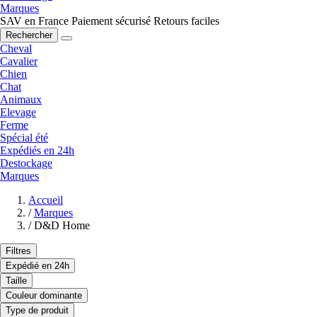
Marques
SAV en France
Paiement sécurisé
Retours faciles
Rechercher
Cheval
Cavalier
Chien
Chat
Animaux
Elevage
Ferme
Spécial été
Expédiés en 24h
Destockage
Marques
Accueil
/
Marques
/
D&D Home
Filtres
Expédié en 24h
Taille
Couleur dominante
Type de produit