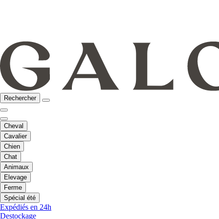
Rechercher
Cheval
Cavalier
Chien
Chat
Animaux
Elevage
Ferme
Spécial été
Expédiés en 24h
Destockage