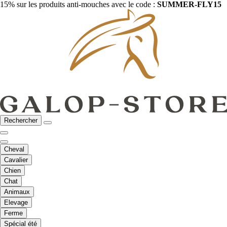
15% sur les produits anti-mouches avec le code :
SUMMER-FLY15
Rechercher
Cheval
Cavalier
Chien
Chat
Animaux
Elevage
Ferme
Spécial été