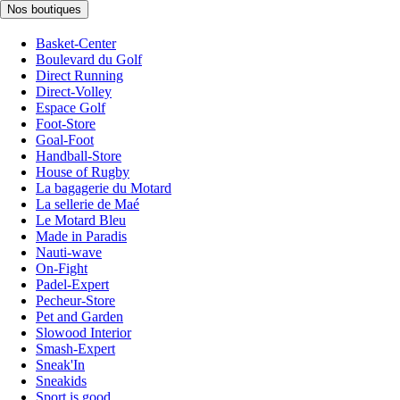
Nos boutiques
Basket-Center
Boulevard du Golf
Direct Running
Direct-Volley
Espace Golf
Foot-Store
Goal-Foot
Handball-Store
House of Rugby
La bagagerie du Motard
La sellerie de Maé
Le Motard Bleu
Made in Paradis
Nauti-wave
On-Fight
Padel-Expert
Pecheur-Store
Pet and Garden
Slowood Interior
Smash-Expert
Sneak'In
Sneakids
Sport is good