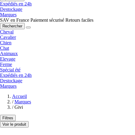
Expédiés en 24h
Destockage
Marques
SAV en France
Paiement sécurisé
Retours faciles
Rechercher
Cheval
Cavalier
Chien
Chat
Animaux
Elevage
Ferme
Spécial été
Expédiés en 24h
Destockage
Marques
Accueil
/
Marques
/
Givi
Filtres
Voir le produit