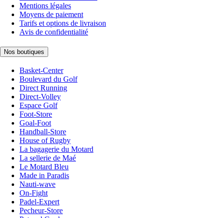
Mentions légales
Moyens de paiement
Tarifs et options de livraison
Avis de confidentialité
Nos boutiques
Basket-Center
Boulevard du Golf
Direct Running
Direct-Volley
Espace Golf
Foot-Store
Goal-Foot
Handball-Store
House of Rugby
La bagagerie du Motard
La sellerie de Maé
Le Motard Bleu
Made in Paradis
Nauti-wave
On-Fight
Padel-Expert
Pecheur-Store