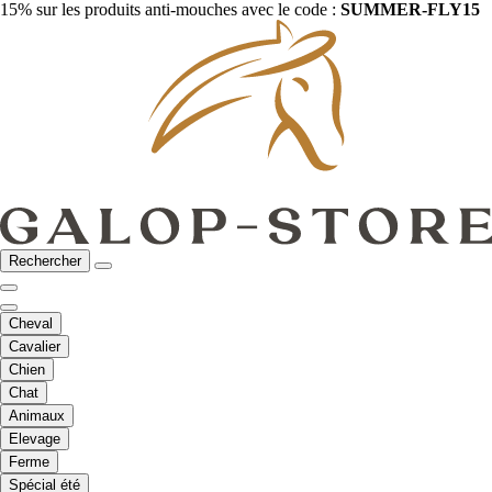
15% sur les produits anti-mouches avec le code :
SUMMER-FLY15
Rechercher
Cheval
Cavalier
Chien
Chat
Animaux
Elevage
Ferme
Spécial été