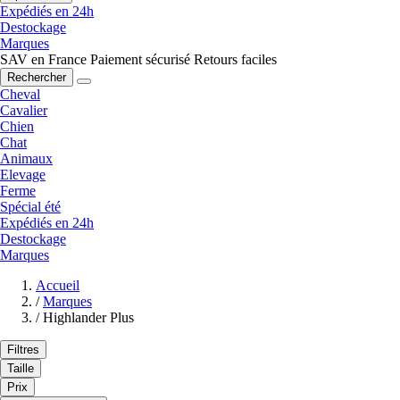
Expédiés en 24h
Destockage
Marques
SAV en France
Paiement sécurisé
Retours faciles
Rechercher
Cheval
Cavalier
Chien
Chat
Animaux
Elevage
Ferme
Spécial été
Expédiés en 24h
Destockage
Marques
Accueil
/
Marques
/
Highlander Plus
Filtres
Taille
Prix