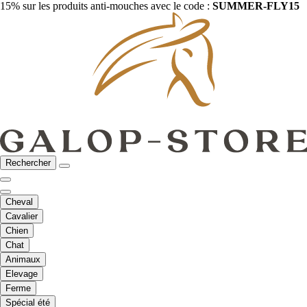
15% sur les produits anti-mouches avec le code :
SUMMER-FLY15
Rechercher
Cheval
Cavalier
Chien
Chat
Animaux
Elevage
Ferme
Spécial été