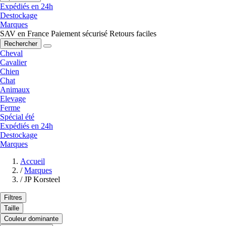
Expédiés en 24h
Destockage
Marques
SAV en France
Paiement sécurisé
Retours faciles
Rechercher
Cheval
Cavalier
Chien
Chat
Animaux
Elevage
Ferme
Spécial été
Expédiés en 24h
Destockage
Marques
Accueil
/
Marques
/
JP Korsteel
Filtres
Taille
Couleur dominante