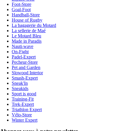
Foot-Store
Goal-Foot
Handball-Store
House of Rugby
La bagagerie du Motard
La sellerie de Maé
Le Motard Bleu
Made in Paradis
Nauti-wave
On-Fight
Padel-Expert
Pecheur-Store
Pet and Garden
Slowood Interior
Smash-Expert
Sneak'In
Sneakids
Sport is good
Training-Fit
Trek-Expert
Triathlon Expert
Vélo-Store
Winter Expert