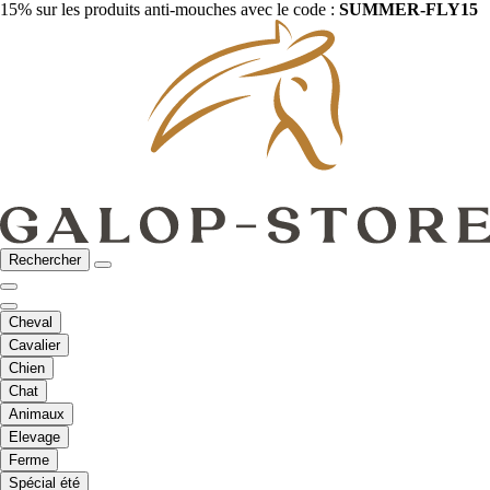
15% sur les produits anti-mouches avec le code :
SUMMER-FLY15
Rechercher
Cheval
Cavalier
Chien
Chat
Animaux
Elevage
Ferme
Spécial été