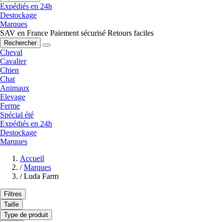
Expédiés en 24h
Destockage
Marques
SAV en France
Paiement sécurisé
Retours faciles
Rechercher
Cheval
Cavalier
Chien
Chat
Animaux
Elevage
Ferme
Spécial été
Expédiés en 24h
Destockage
Marques
Accueil
/
Marques
/
Luda Farm
Filtres
Taille
Type de produit