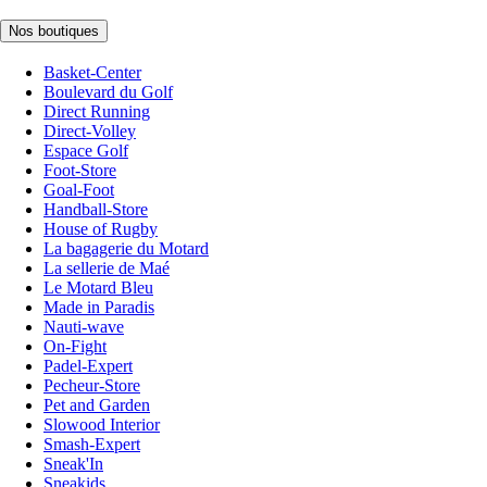
Nos boutiques
Basket-Center
Boulevard du Golf
Direct Running
Direct-Volley
Espace Golf
Foot-Store
Goal-Foot
Handball-Store
House of Rugby
La bagagerie du Motard
La sellerie de Maé
Le Motard Bleu
Made in Paradis
Nauti-wave
On-Fight
Padel-Expert
Pecheur-Store
Pet and Garden
Slowood Interior
Smash-Expert
Sneak'In
Sneakids