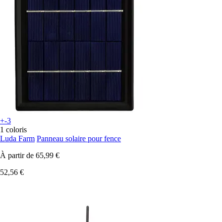
+-3
1 coloris
Luda Farm
Panneau solaire pour fence
À partir de
65,99 €
52,56 €