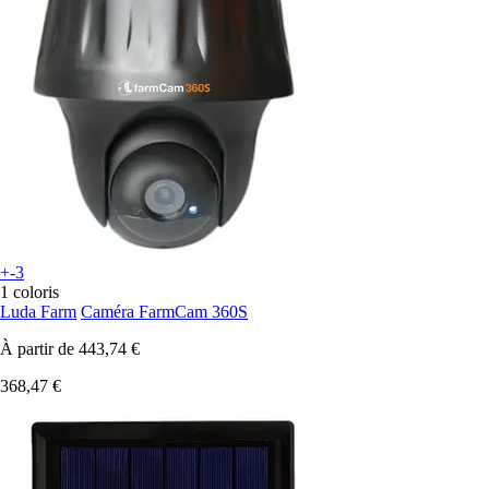
+-3
1 coloris
Luda Farm
Caméra FarmCam 360S
À partir de
443,74 €
368,47 €