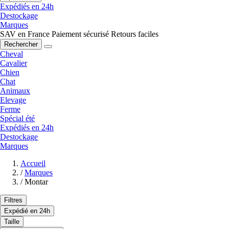
Expédiés en 24h
Destockage
Marques
SAV en France
Paiement sécurisé
Retours faciles
Rechercher
Cheval
Cavalier
Chien
Chat
Animaux
Elevage
Ferme
Spécial été
Expédiés en 24h
Destockage
Marques
Accueil
/
Marques
/
Montar
Filtres
Expédié en 24h
Taille