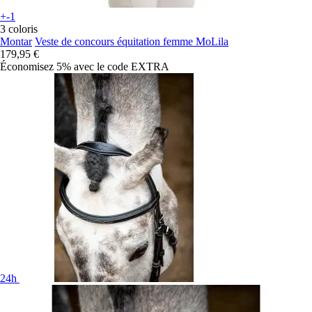
+-1
3 coloris
Montar
Veste de concours équitation femme MoLila
179,95 €
Économisez 5%
avec le code
EXTRA
24h