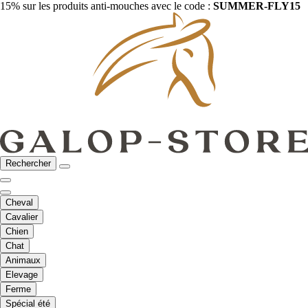
15% sur les produits anti-mouches avec le code :
SUMMER-FLY15
Rechercher
Cheval
Cavalier
Chien
Chat
Animaux
Elevage
Ferme
Spécial été