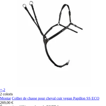
+-2
2 coloris
Montar
Collier de chasse pour cheval cuir vegan Papillon SS ECO
269,00 €