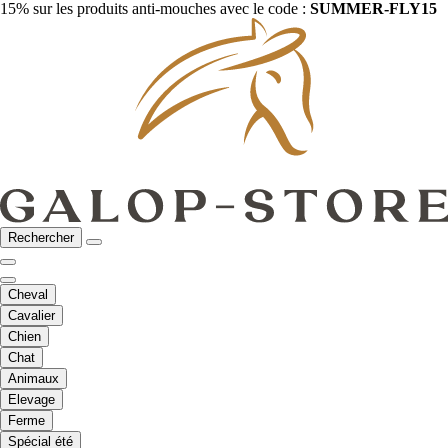
15% sur les produits anti-mouches avec le code :
SUMMER-FLY15
Rechercher
Cheval
Cavalier
Chien
Chat
Animaux
Elevage
Ferme
Spécial été