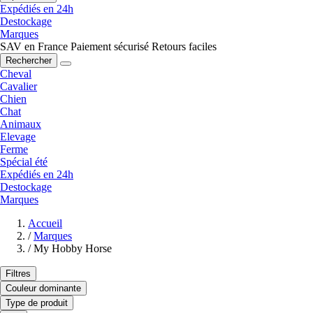
Expédiés en 24h
Destockage
Marques
SAV en France
Paiement sécurisé
Retours faciles
Rechercher
Cheval
Cavalier
Chien
Chat
Animaux
Elevage
Ferme
Spécial été
Expédiés en 24h
Destockage
Marques
Accueil
/
Marques
/
My Hobby Horse
Filtres
Couleur dominante
Type de produit