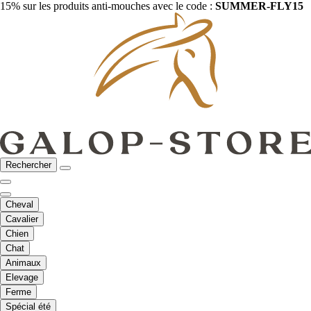
15% sur les produits anti-mouches avec le code :
SUMMER-FLY15
Rechercher
Cheval
Cavalier
Chien
Chat
Animaux
Elevage
Ferme
Spécial été