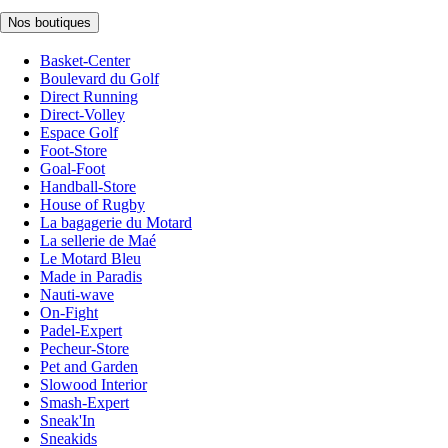
Nos boutiques
Basket-Center
Boulevard du Golf
Direct Running
Direct-Volley
Espace Golf
Foot-Store
Goal-Foot
Handball-Store
House of Rugby
La bagagerie du Motard
La sellerie de Maé
Le Motard Bleu
Made in Paradis
Nauti-wave
On-Fight
Padel-Expert
Pecheur-Store
Pet and Garden
Slowood Interior
Smash-Expert
Sneak'In
Sneakids