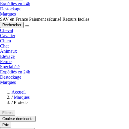
Expédiés en 24h
Destockage
Marques
SAV en France
Paiement sécurisé
Retours faciles
Rechercher
Cheval
Cavalier
Chien
Chat
Animaux
Elevage
Ferme
Spécial été
Expédiés en 24h
Destockage
Marques
Accueil
/
Marques
/
Protecta
Filtres
Couleur dominante
Prix