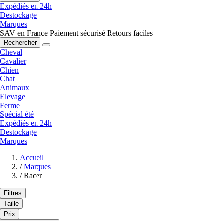
Expédiés en 24h
Destockage
Marques
SAV en France
Paiement sécurisé
Retours faciles
Rechercher
Cheval
Cavalier
Chien
Chat
Animaux
Elevage
Ferme
Spécial été
Expédiés en 24h
Destockage
Marques
Accueil
/
Marques
/
Racer
Filtres
Taille
Prix