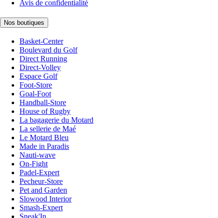
Avis de confidentialité
Nos boutiques
Basket-Center
Boulevard du Golf
Direct Running
Direct-Volley
Espace Golf
Foot-Store
Goal-Foot
Handball-Store
House of Rugby
La bagagerie du Motard
La sellerie de Maé
Le Motard Bleu
Made in Paradis
Nauti-wave
On-Fight
Padel-Expert
Pecheur-Store
Pet and Garden
Slowood Interior
Smash-Expert
Sneak'In