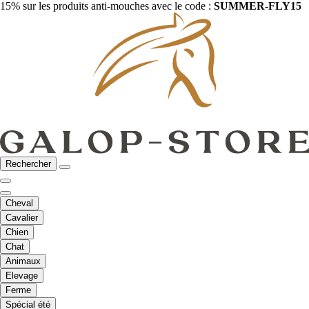
15% sur les produits anti-mouches avec le code :
SUMMER-FLY15
Rechercher
Cheval
Cavalier
Chien
Chat
Animaux
Elevage
Ferme
Spécial été