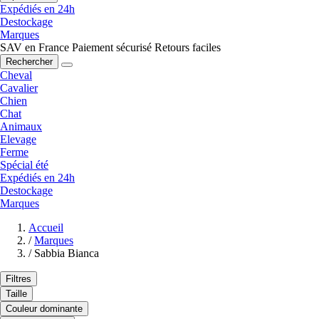
Expédiés en 24h
Destockage
Marques
SAV en France
Paiement sécurisé
Retours faciles
Rechercher
Cheval
Cavalier
Chien
Chat
Animaux
Elevage
Ferme
Spécial été
Expédiés en 24h
Destockage
Marques
Accueil
/
Marques
/
Sabbia Bianca
Filtres
Taille
Couleur dominante