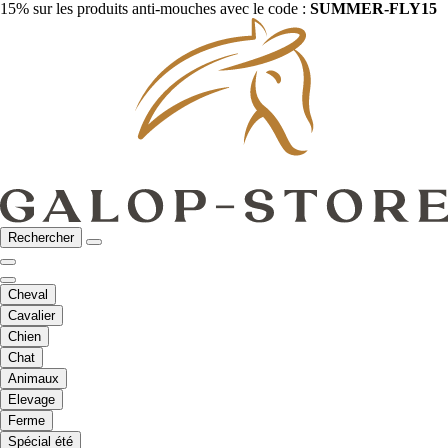
15% sur les produits anti-mouches avec le code :
SUMMER-FLY15
Rechercher
Cheval
Cavalier
Chien
Chat
Animaux
Elevage
Ferme
Spécial été