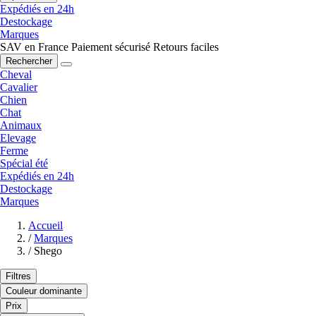
Expédiés en 24h
Destockage
Marques
SAV en France
Paiement sécurisé
Retours faciles
Rechercher
Cheval
Cavalier
Chien
Chat
Animaux
Elevage
Ferme
Spécial été
Expédiés en 24h
Destockage
Marques
Accueil
/
Marques
/
Shego
Filtres
Couleur dominante
Prix