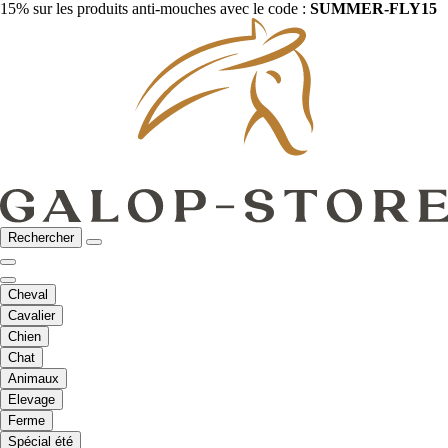
15% sur les produits anti-mouches avec le code :
SUMMER-FLY15
Rechercher
Cheval
Cavalier
Chien
Chat
Animaux
Elevage
Ferme
Spécial été