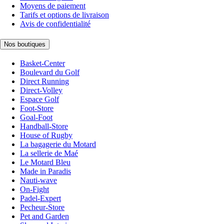
Moyens de paiement
Tarifs et options de livraison
Avis de confidentialité
Nos boutiques
Basket-Center
Boulevard du Golf
Direct Running
Direct-Volley
Espace Golf
Foot-Store
Goal-Foot
Handball-Store
House of Rugby
La bagagerie du Motard
La sellerie de Maé
Le Motard Bleu
Made in Paradis
Nauti-wave
On-Fight
Padel-Expert
Pecheur-Store
Pet and Garden