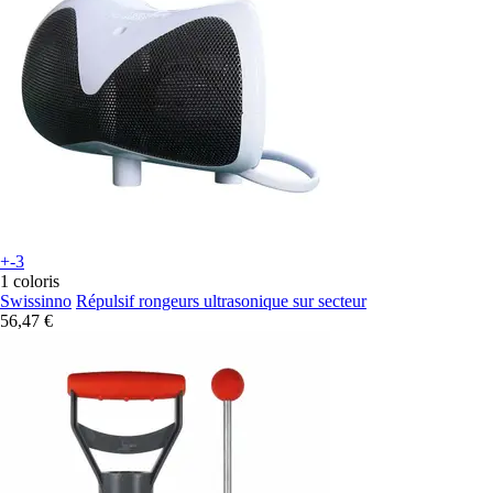
+-3
1 coloris
Swissinno
Répulsif rongeurs ultrasonique sur secteur
56,47 €