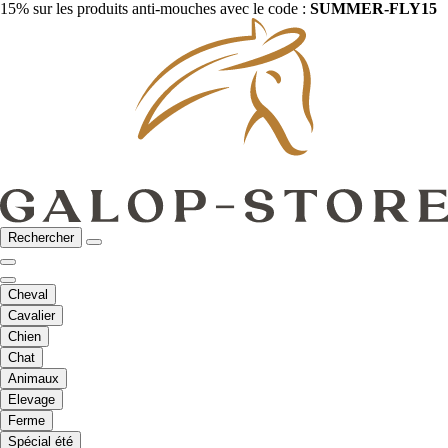
15% sur les produits anti-mouches avec le code :
SUMMER-FLY15
Rechercher
Cheval
Cavalier
Chien
Chat
Animaux
Elevage
Ferme
Spécial été