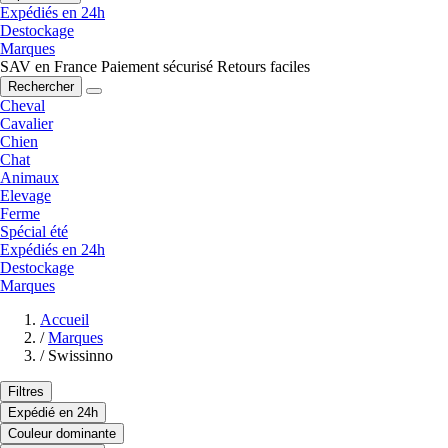
Expédiés en 24h
Destockage
Marques
SAV en France
Paiement sécurisé
Retours faciles
Rechercher
Cheval
Cavalier
Chien
Chat
Animaux
Elevage
Ferme
Spécial été
Expédiés en 24h
Destockage
Marques
Accueil
/
Marques
/
Swissinno
Filtres
Expédié en 24h
Couleur dominante