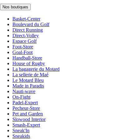
Nos boutiques
Basket-Center
Boulevard du Golf
Direct Running
Direct-Volley
Espace Golf
Foot-Store
Goal-Foot
Handball-Store
House of Rugby
La bagagerie du Motard
La sellerie de Maé
Le Motard Bleu
Made in Paradis
Nauti-wave
On-Fight
Padel-Expert
Pecheur-Store
Pet and Garden
Slowood Interior
Smash-Expert
Sneak'In
Sneakids