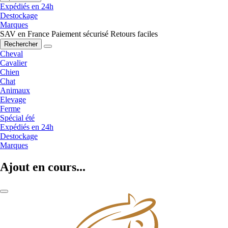
Expédiés en 24h
Destockage
Marques
SAV en France
Paiement sécurisé
Retours faciles
Rechercher
Cheval
Cavalier
Chien
Chat
Animaux
Elevage
Ferme
Spécial été
Expédiés en 24h
Destockage
Marques
Ajout en cours...