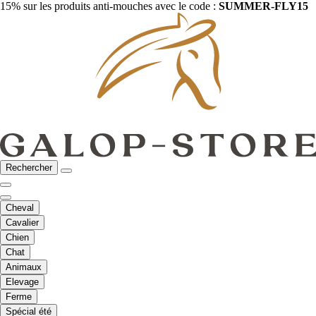
15% sur les produits anti-mouches avec le code :
SUMMER-FLY15
Rechercher
Cheval
Cavalier
Chien
Chat
Animaux
Elevage
Ferme
Spécial été