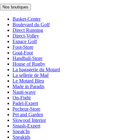
Nos boutiques
Basket-Center
Boulevard du Golf
Direct Running
Direct-Volley
Espace Golf
Foot-Store
Goal-Foot
Handball-Store
House of Rugby
La bagagerie du Motard
La sellerie de Maé
Le Motard Bleu
Made in Paradis
Nauti-wave
On-Fight
Padel-Expert
Pecheur-Store
Pet and Garden
Slowood Interior
Smash-Expert
Sneak'In
Sneakids