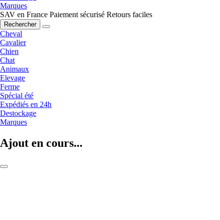
Marques
SAV en France
Paiement sécurisé
Retours faciles
Rechercher
Cheval
Cavalier
Chien
Chat
Animaux
Elevage
Ferme
Spécial été
Expédiés en 24h
Destockage
Marques
Ajout en cours...