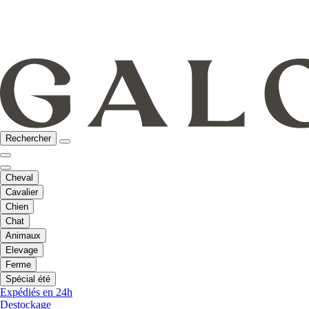
Rechercher
Cheval
Cavalier
Chien
Chat
Animaux
Elevage
Ferme
Spécial été
Expédiés en 24h
Destockage