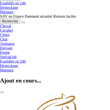
Expédiés en 24h
Destockage
Marques
SAV en France
Paiement sécurisé
Retours faciles
Rechercher
Cheval
Cavalier
Chien
Chat
Animaux
Elevage
Ferme
Spécial été
Expédiés en 24h
Destockage
Marques
Ajout en cours...