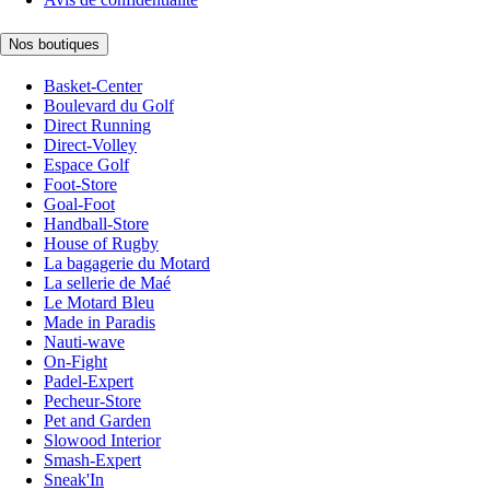
Nos boutiques
Basket-Center
Boulevard du Golf
Direct Running
Direct-Volley
Espace Golf
Foot-Store
Goal-Foot
Handball-Store
House of Rugby
La bagagerie du Motard
La sellerie de Maé
Le Motard Bleu
Made in Paradis
Nauti-wave
On-Fight
Padel-Expert
Pecheur-Store
Pet and Garden
Slowood Interior
Smash-Expert
Sneak'In