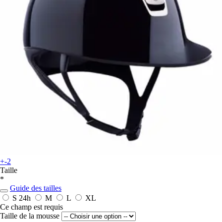
+-2
Taille
*
Guide des tailles
S
24h
M
L
XL
Ce champ est requis
Taille de la mousse