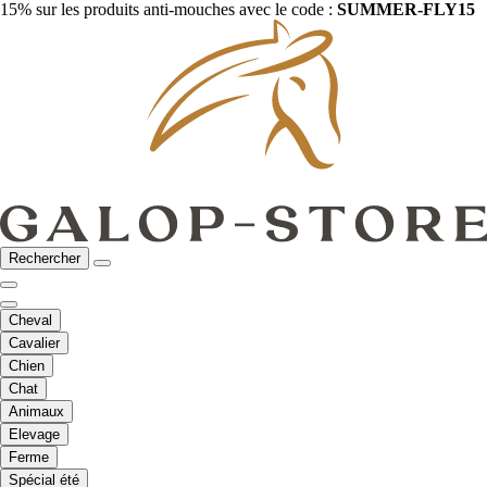
15% sur les produits anti-mouches avec le code :
SUMMER-FLY15
Rechercher
Cheval
Cavalier
Chien
Chat
Animaux
Elevage
Ferme
Spécial été