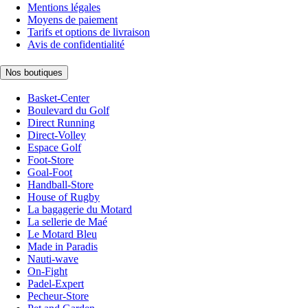
Mentions légales
Moyens de paiement
Tarifs et options de livraison
Avis de confidentialité
Nos boutiques
Basket-Center
Boulevard du Golf
Direct Running
Direct-Volley
Espace Golf
Foot-Store
Goal-Foot
Handball-Store
House of Rugby
La bagagerie du Motard
La sellerie de Maé
Le Motard Bleu
Made in Paradis
Nauti-wave
On-Fight
Padel-Expert
Pecheur-Store