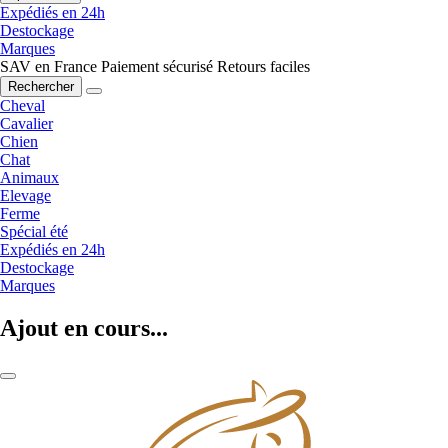
Expédiés en 24h
Destockage
Marques
SAV en France
Paiement sécurisé
Retours faciles
Rechercher
Cheval
Cavalier
Chien
Chat
Animaux
Elevage
Ferme
Spécial été
Expédiés en 24h
Destockage
Marques
Ajout en cours...