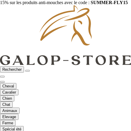
15% sur les produits anti-mouches avec le code :
SUMMER-FLY15
Rechercher
Cheval
Cavalier
Chien
Chat
Animaux
Elevage
Ferme
Spécial été