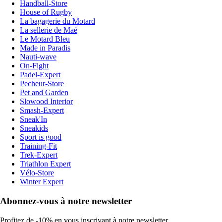
Handball-Store
House of Rugby
La bagagerie du Motard
La sellerie de Maé
Le Motard Bleu
Made in Paradis
Nauti-wave
On-Fight
Padel-Expert
Pecheur-Store
Pet and Garden
Slowood Interior
Smash-Expert
Sneak'In
Sneakids
Sport is good
Training-Fit
Trek-Expert
Triathlon Expert
Vélo-Store
Winter Expert
Abonnez-vous à notre newsletter
Profitez de -10% en vous inscrivant à notre newsletter