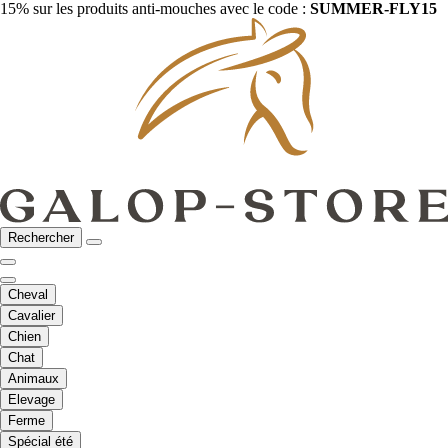
15% sur les produits anti-mouches avec le code :
SUMMER-FLY15
Rechercher
Cheval
Cavalier
Chien
Chat
Animaux
Elevage
Ferme
Spécial été