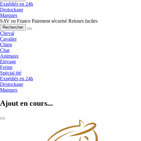
Expédiés en 24h
Destockage
Marques
SAV en France
Paiement sécurisé
Retours faciles
Rechercher
Cheval
Cavalier
Chien
Chat
Animaux
Elevage
Ferme
Spécial été
Expédiés en 24h
Destockage
Marques
Ajout en cours...