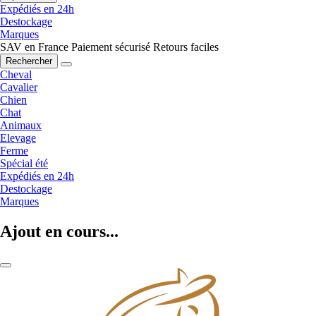
Expédiés en 24h
Destockage
Marques
SAV en France
Paiement sécurisé
Retours faciles
Rechercher
Cheval
Cavalier
Chien
Chat
Animaux
Elevage
Ferme
Spécial été
Expédiés en 24h
Destockage
Marques
Ajout en cours...