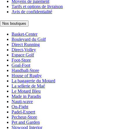
Moyens de paiement
Tarifs et options de livraison
Avis de confidentialité
Nos boutiques
Basket-Center
Boulevard du Golf
Direct Running
Direct-Volley
Espace Golf
Foot-Store
Goal-Foot
Handball-Store
House of Rugby
La bagagerie du Motard
La sellerie de Maé
Le Motard Bleu
Made in Paradis
Nauti-wave
On-Fight
Padel-Expert
Pecheur-Store
Pet and Garden
Slowood Interior