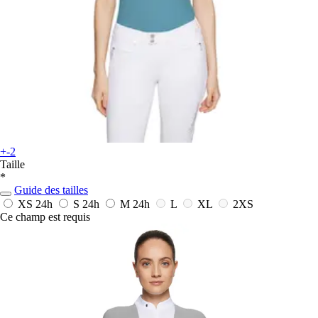
+-2
Taille
*
Guide des tailles
XS
24h
S
24h
M
24h
L
XL
2XS
Ce champ est requis