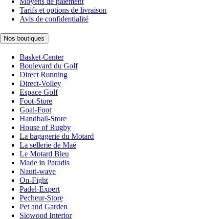
Moyens de paiement
Tarifs et options de livraison
Avis de confidentialité
Nos boutiques
Basket-Center
Boulevard du Golf
Direct Running
Direct-Volley
Espace Golf
Foot-Store
Goal-Foot
Handball-Store
House of Rugby
La bagagerie du Motard
La sellerie de Maé
Le Motard Bleu
Made in Paradis
Nauti-wave
On-Fight
Padel-Expert
Pecheur-Store
Pet and Garden
Slowood Interior