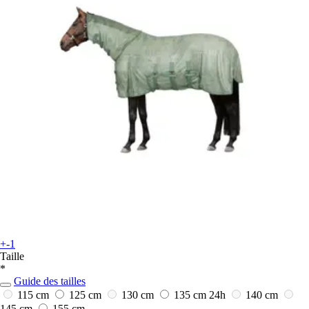
+-1
Taille
*
Guide des tailles
115 cm
125 cm
130 cm
135 cm
24h
140 cm
145 cm
155 cm