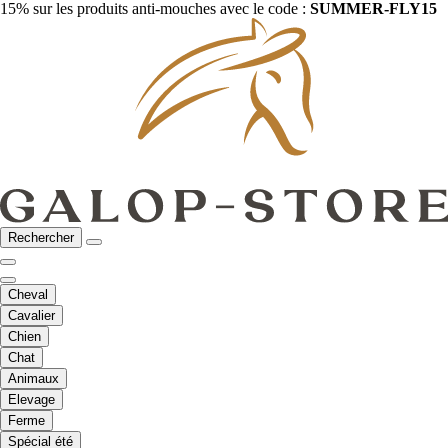
15% sur les produits anti-mouches avec le code :
SUMMER-FLY15
Rechercher
Cheval
Cavalier
Chien
Chat
Animaux
Elevage
Ferme
Spécial été