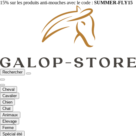
15% sur les produits anti-mouches avec le code :
SUMMER-FLY15
Rechercher
Cheval
Cavalier
Chien
Chat
Animaux
Elevage
Ferme
Spécial été