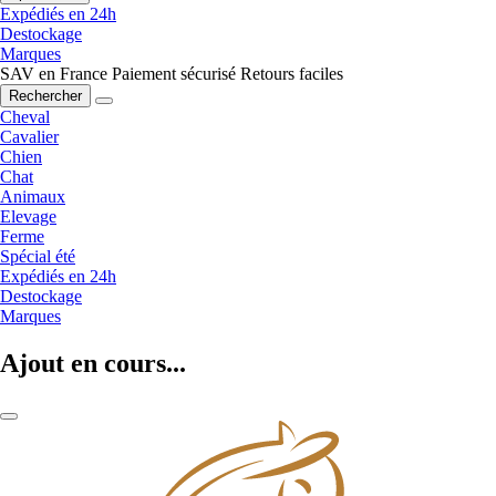
Expédiés en 24h
Destockage
Marques
SAV en France
Paiement sécurisé
Retours faciles
Rechercher
Cheval
Cavalier
Chien
Chat
Animaux
Elevage
Ferme
Spécial été
Expédiés en 24h
Destockage
Marques
Ajout en cours...