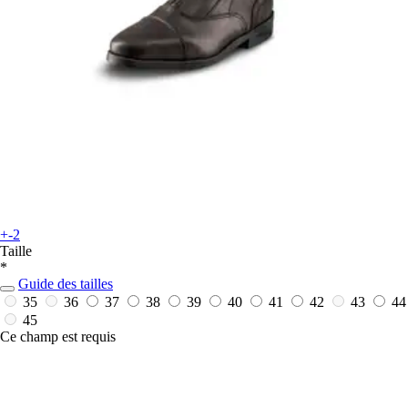
+-2
Taille
*
Guide des tailles
35
36
37
38
39
40
41
42
43
44
45
Ce champ est requis