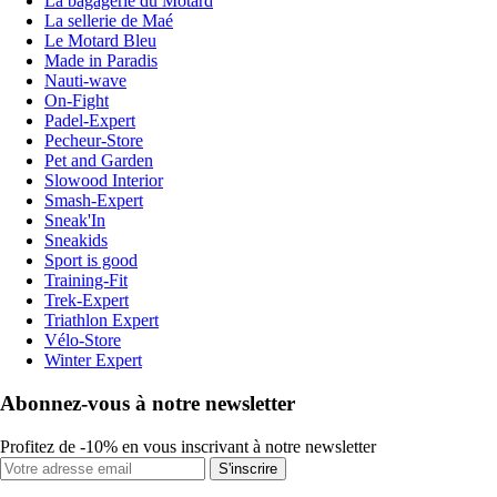
La bagagerie du Motard
La sellerie de Maé
Le Motard Bleu
Made in Paradis
Nauti-wave
On-Fight
Padel-Expert
Pecheur-Store
Pet and Garden
Slowood Interior
Smash-Expert
Sneak'In
Sneakids
Sport is good
Training-Fit
Trek-Expert
Triathlon Expert
Vélo-Store
Winter Expert
Abonnez-vous à notre newsletter
Profitez de -10% en vous inscrivant à notre newsletter
S'inscrire