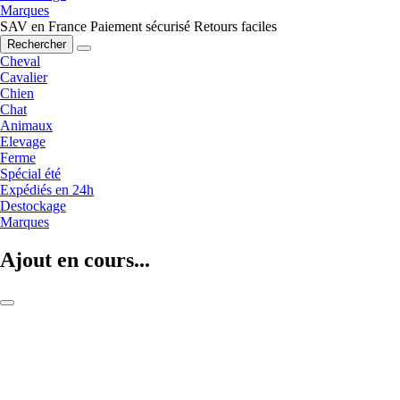
Marques
SAV en France
Paiement sécurisé
Retours faciles
Rechercher
Cheval
Cavalier
Chien
Chat
Animaux
Elevage
Ferme
Spécial été
Expédiés en 24h
Destockage
Marques
Ajout en cours...