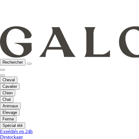
Rechercher
Cheval
Cavalier
Chien
Chat
Animaux
Elevage
Ferme
Spécial été
Expédiés en 24h
Destockage