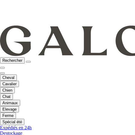
Rechercher
Cheval
Cavalier
Chien
Chat
Animaux
Elevage
Ferme
Spécial été
Expédiés en 24h
Destockage