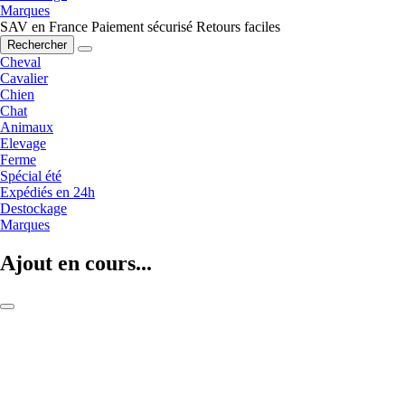
Marques
SAV en France
Paiement sécurisé
Retours faciles
Rechercher
Cheval
Cavalier
Chien
Chat
Animaux
Elevage
Ferme
Spécial été
Expédiés en 24h
Destockage
Marques
Ajout en cours...