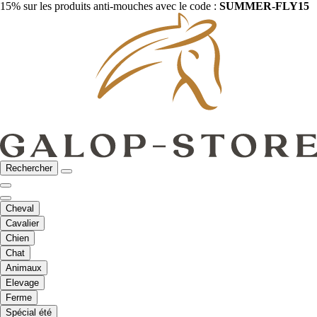
15% sur les produits anti-mouches avec le code :
SUMMER-FLY15
Rechercher
Cheval
Cavalier
Chien
Chat
Animaux
Elevage
Ferme
Spécial été