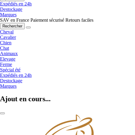
Expédiés en 24h
Destockage
Marques
SAV en France
Paiement sécurisé
Retours faciles
Rechercher
Cheval
Cavalier
Chien
Chat
Animaux
Elevage
Ferme
Spécial été
Expédiés en 24h
Destockage
Marques
Ajout en cours...