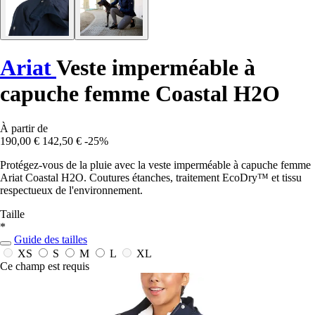
Ariat
Veste imperméable à
capuche femme Coastal H2O
À partir de
190,00 €
142,50 €
-25%
Protégez-vous de la pluie avec la veste imperméable à capuche femme
Ariat Coastal H2O. Coutures étanches, traitement EcoDry™ et tissu
respectueux de l'environnement.
Taille
*
Guide des tailles
XS
S
M
L
XL
Ce champ est requis