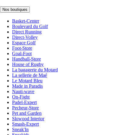
Nos boutiques
Basket-Center
Boulevard du Golf
Direct Running
Direct-Volley
Espace Golf
Foot-Store
Goal-Foot
Handball-Store
House of Rugby
La bagagerie du Motard
La sellerie de Maé
Le Motard Bleu
Made in Paradis
Nauti-wave
On-Fight
Padel-Expert
Pecheur-Store
Pet and Garden
Slowood Interior
Smash-Expert
Sneak'In
Sneakids