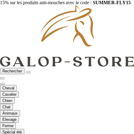
15% sur les produits anti-mouches avec le code :
SUMMER-FLY15
Rechercher
Cheval
Cavalier
Chien
Chat
Animaux
Elevage
Ferme
Spécial été