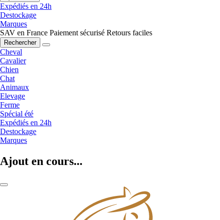
Expédiés en 24h
Destockage
Marques
SAV en France
Paiement sécurisé
Retours faciles
Rechercher
Cheval
Cavalier
Chien
Chat
Animaux
Elevage
Ferme
Spécial été
Expédiés en 24h
Destockage
Marques
Ajout en cours...