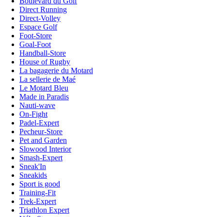
Boulevard du Golf
Direct Running
Direct-Volley
Espace Golf
Foot-Store
Goal-Foot
Handball-Store
House of Rugby
La bagagerie du Motard
La sellerie de Maé
Le Motard Bleu
Made in Paradis
Nauti-wave
On-Fight
Padel-Expert
Pecheur-Store
Pet and Garden
Slowood Interior
Smash-Expert
Sneak'In
Sneakids
Sport is good
Training-Fit
Trek-Expert
Triathlon Expert