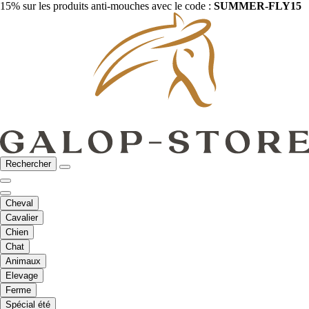
15% sur les produits anti-mouches avec le code :
SUMMER-FLY15
Rechercher
Cheval
Cavalier
Chien
Chat
Animaux
Elevage
Ferme
Spécial été