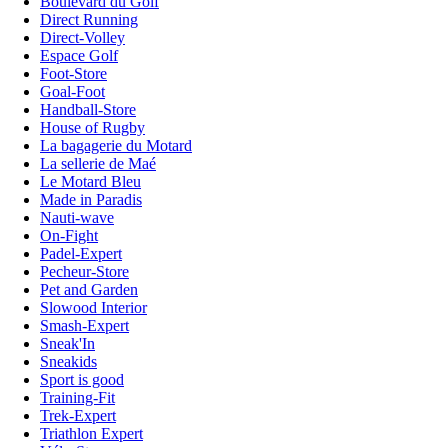
Boulevard du Golf
Direct Running
Direct-Volley
Espace Golf
Foot-Store
Goal-Foot
Handball-Store
House of Rugby
La bagagerie du Motard
La sellerie de Maé
Le Motard Bleu
Made in Paradis
Nauti-wave
On-Fight
Padel-Expert
Pecheur-Store
Pet and Garden
Slowood Interior
Smash-Expert
Sneak'In
Sneakids
Sport is good
Training-Fit
Trek-Expert
Triathlon Expert