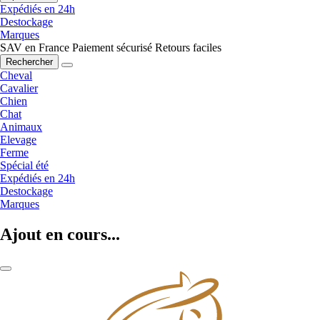
Expédiés en 24h
Destockage
Marques
SAV en France
Paiement sécurisé
Retours faciles
Rechercher
Cheval
Cavalier
Chien
Chat
Animaux
Elevage
Ferme
Spécial été
Expédiés en 24h
Destockage
Marques
Ajout en cours...