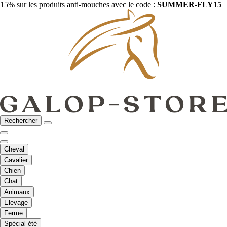
15% sur les produits anti-mouches avec le code :
SUMMER-FLY15
Rechercher
Cheval
Cavalier
Chien
Chat
Animaux
Elevage
Ferme
Spécial été