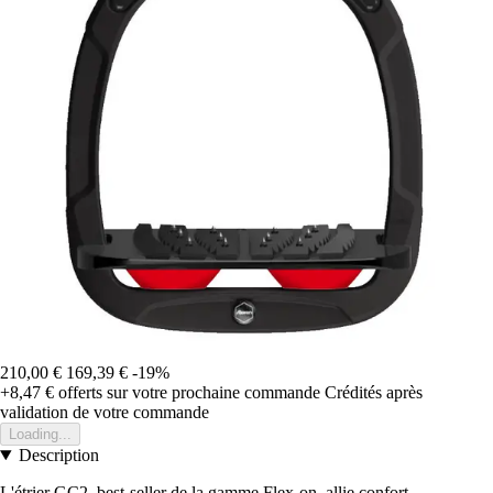
210,00 €
169,39 €
-19%
+8,47 €
offerts sur votre prochaine commande
Crédités après
validation de votre commande
Loading...
Description
L'étrier GC2, best-seller de la gamme Flex-on, allie confort,