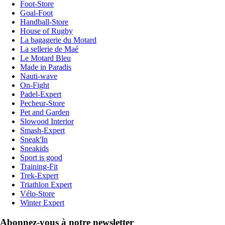
Foot-Store
Goal-Foot
Handball-Store
House of Rugby
La bagagerie du Motard
La sellerie de Maé
Le Motard Bleu
Made in Paradis
Nauti-wave
On-Fight
Padel-Expert
Pecheur-Store
Pet and Garden
Slowood Interior
Smash-Expert
Sneak'In
Sneakids
Sport is good
Training-Fit
Trek-Expert
Triathlon Expert
Vélo-Store
Winter Expert
Abonnez-vous à notre newsletter