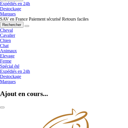
Expédiés en 24h
Destockage
Marques
SAV en France
Paiement sécurisé
Retours faciles
Rechercher
Cheval
Cavalier
Chien
Chat
Animaux
Elevage
Ferme
Spécial été
Expédiés en 24h
Destockage
Marques
Ajout en cours...