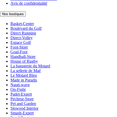
Avis de confidentialité
Nos boutiques
Basket-Center
Boulevard du Golf
Direct Running
Direct-Volley
Espace Golf
Foot-Store
Goal-Foot
Handball-Store
House of Rugby
La bagagerie du Motard
La sellerie de Maé
Le Motard Bleu
Made in Paradis
Nauti-wave
On-Fight
Padel-Expert
Pecheur-Store
Pet and Garden
Slowood Interior
Smash-Expert