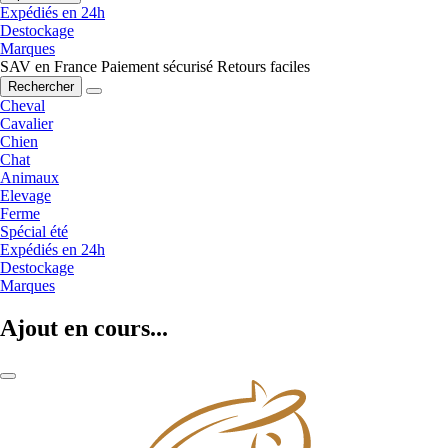
Expédiés en 24h
Destockage
Marques
SAV en France
Paiement sécurisé
Retours faciles
Rechercher
Cheval
Cavalier
Chien
Chat
Animaux
Elevage
Ferme
Spécial été
Expédiés en 24h
Destockage
Marques
Ajout en cours...