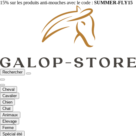
15% sur les produits anti-mouches avec le code :
SUMMER-FLY15
Rechercher
Cheval
Cavalier
Chien
Chat
Animaux
Elevage
Ferme
Spécial été