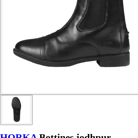
HORKA
Bottines jodhpur