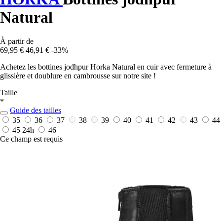
Natural
À partir de
69,95 €
46,91 €
-33%
Achetez les bottines jodhpur Horka Natural en cuir avec fermeture à
glissière et doublure en cambrousse sur notre site !
Taille
*
Guide des tailles
35
36
37
38
39
40
41
42
43
44
45
24h
46
Ce champ est requis